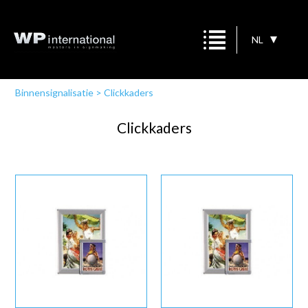
NL
Binnensignalisatie
>
Clickkaders
Clickkaders