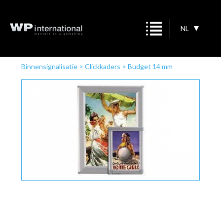
NL
Binnensignalisatie
>
Clickkaders
>
Budget 14 mm