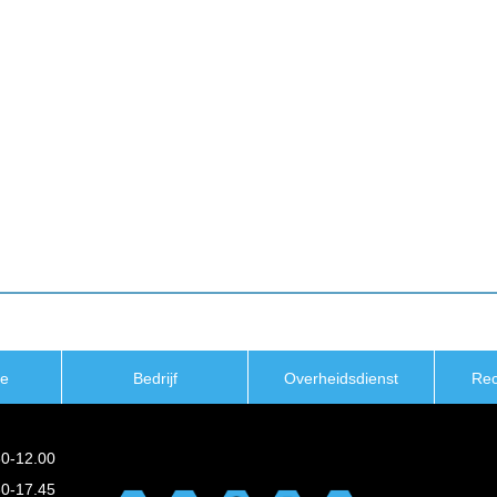
ie
Bedrijf
Overheidsdienst
Re
30-12.00
30-17.45