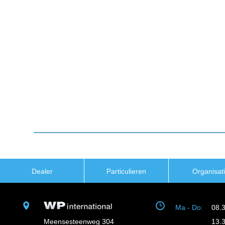
Dealer
Particulieren
Organisat
Ma - Do:
08.
Meensesteenweg 304
13.