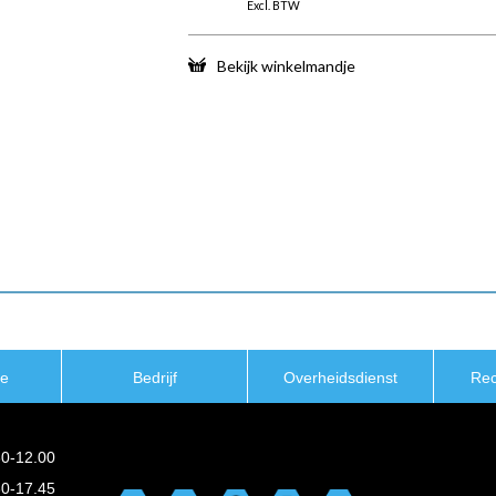
Excl. BTW
Bekijk winkelmandje
ie
Bedrijf
Overheidsdienst
Re
30-12.00
30-17.45