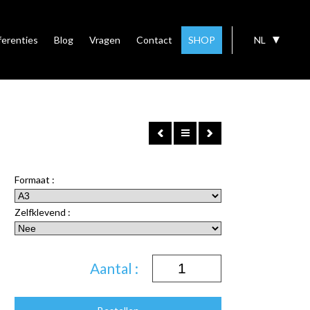
ferenties
Blog
Vragen
Contact
SHOP
NL
Formaat :
Zelfklevend :
Aantal :