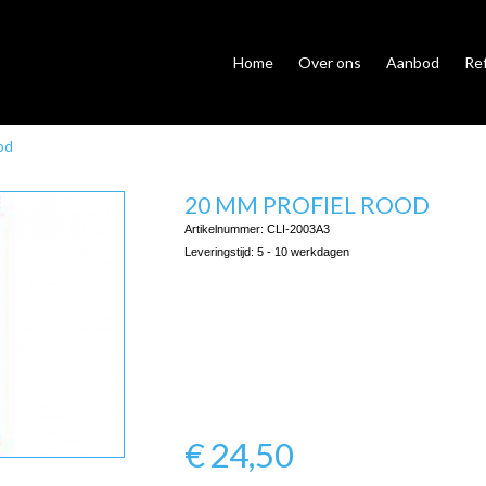
Home
Over ons
Aanbod
Re
od
20 MM PROFIEL ROOD
Artikelnummer:
CLI-2003A3
Leveringstijd:
5 - 10 werkdagen
€
24,50