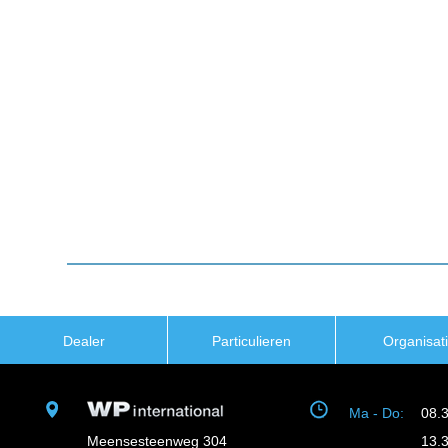
Dealer
Particulieren
Organisat
Ma - Do:
08.
Meensesteenweg 304
13.