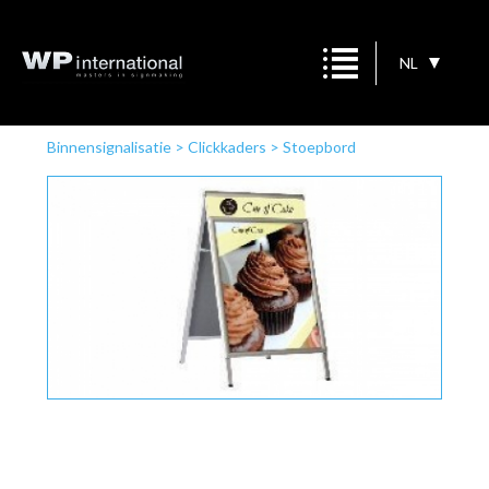
NL
Binnensignalisatie
>
Clickkaders
>
Stoepbord