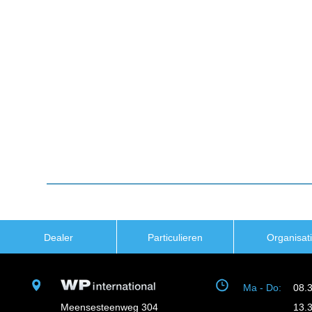
Dealer
Particulieren
Organisat
Ma - Do:
08.
Meensesteenweg 304
13.