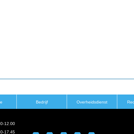
ie
Bedrijf
Overheidsdienst
Re
30-12.00
30-17.45