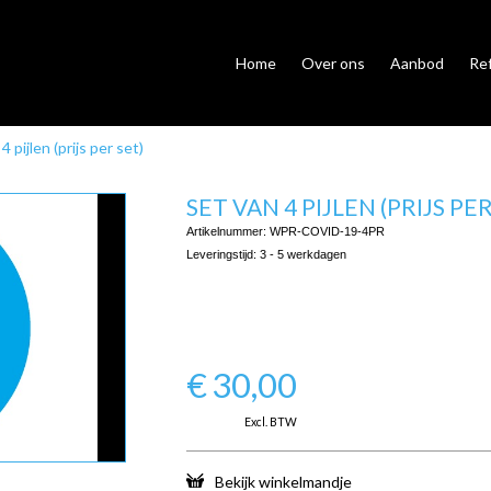
Home
Over ons
Aanbod
Re
4 pijlen (prijs per set)
SET VAN 4 PIJLEN (PRIJS PER
Artikelnummer:
WPR-COVID-19-4PR
Leveringstijd:
3 - 5 werkdagen
€
30,00
Excl. BTW
Bekijk winkelmandje