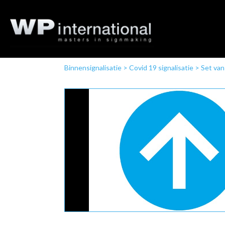
Binnensignalisatie
>
Covid 19 signalisatie
>
Set van 