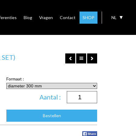
ferenties
Blog
Vragen
Contact
SHOP
NL
 SET)
Formaat :
Aantal :
Bestellen