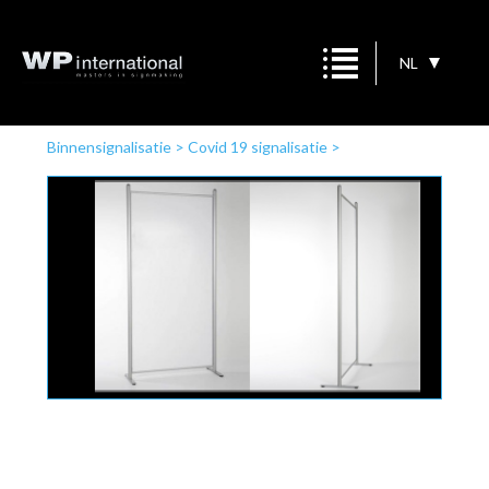
NL
Binnensignalisatie
>
Covid 19 signalisatie
>
Scheidingswand aluminium met PET-scherm (1 x 2 m)