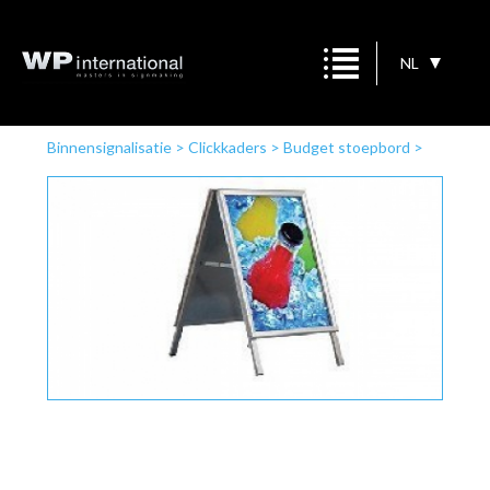
NL
Binnensignalisatie
>
Clickkaders
>
Budget stoepbord
>
Budget stoepbord