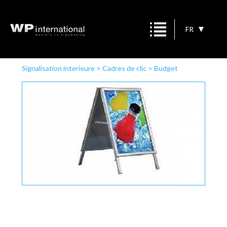
FR
Signalisation interieure
>
Cadres de clic
>
Budget
panneau trottoir