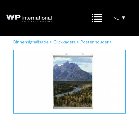
NL
Binnensignalisatie
>
Clickkaders
>
Poster houder
>
Poster houder