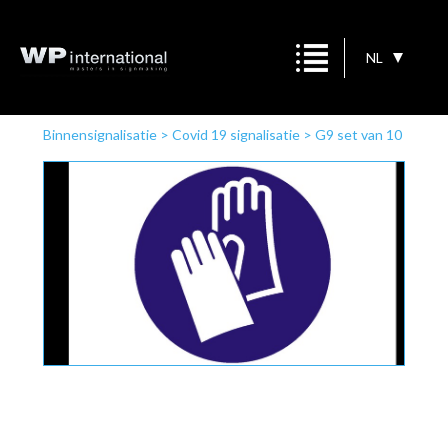
NL
Binnensignalisatie
>
Covid 19 signalisatie
>
G9 set van 10
pvc pictos oe 200 mm
>
G9: Set van 10 PVC-pictos (Ø
200 mm)