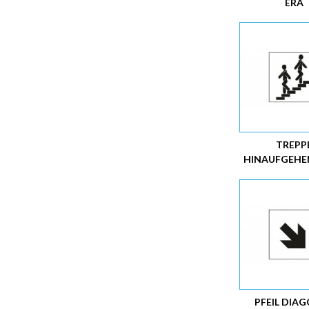
ERA
TREPP
HINAUFGEHEN
PFEIL DIA