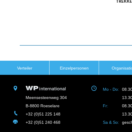
TREKK
Verteiler
Einzelpersonen
Organisati
Mo - Do:
08.3
Meensesteenweg 304
13.3
B-8800 Roeselare
Fr:
08.3
+32 (0)51 225 148
13.3
+32 (0)51 240 468
Sa & So:
gesc