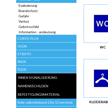
Evakuierung
Brandschutz
Gefahr
Verbot
Gebotsschild
Information - andeutung
CURVO PLUS
ISIGN
WC
STRATO
INOX
PLEXI
INNEN SIGNALISIERUNG
NAMENSSCHILDEN
BEFESTIGUNGSMATERIAL
KLEIDERAB
Rolle selbstklebend 25m 12 mm breit