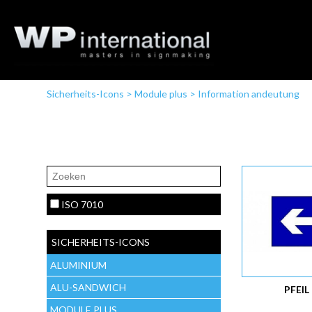
Sicherheits-Icons
>
Module plus
>
Information andeutung
ISO 7010
SICHERHEITS-ICONS
ALUMINIUM
ALU-SANDWICH
PFEIL
MODULE PLUS