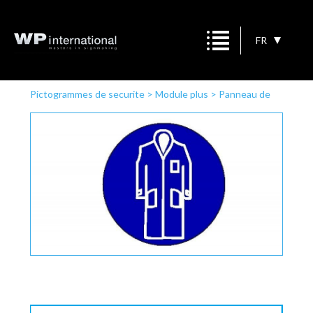
FR
Pictogrammes de securite
>
Module plus
>
Panneau de
commandement
>
manteau tablier obligé